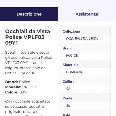
Descrizione
Assistenza
Occhiali da vista
Collezione
Police VPLF03
OCCHIALI DA VISTA
09Y1
Brand
Scegli il tuo stile e scopri
POLICE
gli occhiali da vista Police
VPLF03 09Y1 , tuoi al
Materiale
miglior prezzo solo da
COMBINATO
Ottica BioFocus!
Calibro
Brand:
Police
Modello:
VPLF03
53
Colore:
09Y1
Ponte
Ogni occhiale acquistato
18
su ottica.biofocus.it è
originale, dotato di
Asta