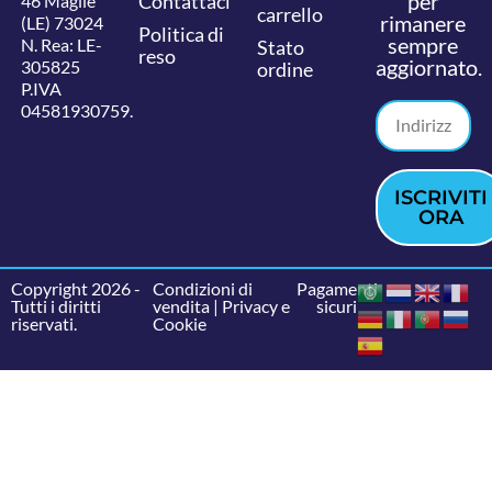
per
Contattaci
46 Maglie
carrello
rimanere
(LE) 73024
Politica di
sempre
N. Rea: LE-
Stato
reso
aggiornato.
305825
ordine
P.IVA
04581930759.
ISCRIVITI
ORA
Copyright 2026 -
Condizioni di
Pagamenti
Tutti i diritti
vendita
|
Privacy e
sicuri
riservati.
Cookie