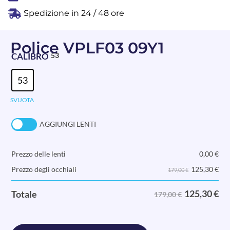
Spedizione in 24 / 48 ore
Police VPLF03 09Y1
CALIBRO
53
53
SVUOTA
AGGIUNGI LENTI
Prezzo delle lenti
0,00
€
125,30
€
Prezzo degli occhiali
179,00 €
125,30
€
Totale
179,00 €