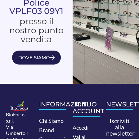
Police
VPLF03 09Y1
presso il
nostro punto
vendita
DOVE SIAMO
INFORMAZIONI
IL TUO
NEWSLET
ACCOUNT
BioFocus
Iscriviti
Chi Siamo
s.r.l.
alla
Via
Accedi
Brand
newsletter
Umberto I
Vai al