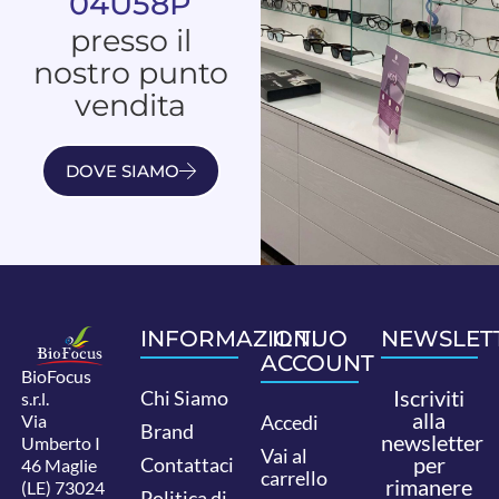
04U58P
presso il
nostro punto
vendita
DOVE SIAMO
INFORMAZIONI
IL TUO
NEWSLET
ACCOUNT
BioFocus
Iscriviti
Chi Siamo
s.r.l.
alla
Via
Accedi
Brand
newsletter
Umberto I
Vai al
per
Contattaci
46 Maglie
carrello
rimanere
(LE) 73024
Politica di