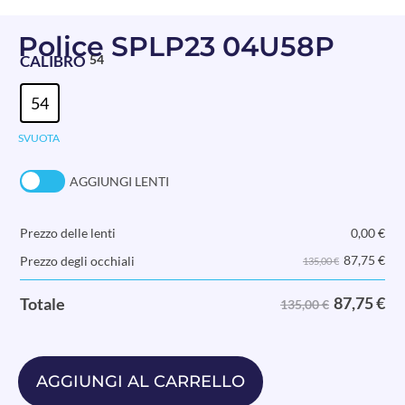
Police SPLP23 04U58P
CALIBRO
54
54
SVUOTA
AGGIUNGI LENTI
Prezzo delle lenti
0,00
€
87,75
€
Prezzo degli occhiali
135,00 €
87,75
€
Totale
135,00 €
AGGIUNGI AL CARRELLO