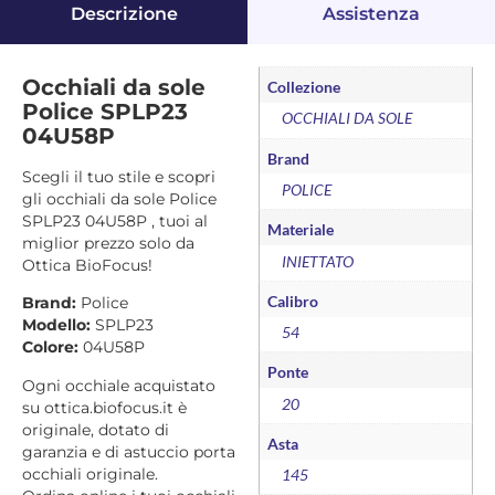
Descrizione
Assistenza
Occhiali da sole
Collezione
Police SPLP23
OCCHIALI DA SOLE
04U58P
Brand
Scegli il tuo stile e scopri
POLICE
gli occhiali da sole Police
SPLP23 04U58P , tuoi al
Materiale
miglior prezzo solo da
INIETTATO
Ottica BioFocus!
Calibro
Brand:
Police
Modello:
SPLP23
54
Colore:
04U58P
Ponte
Ogni occhiale acquistato
20
su ottica.biofocus.it è
originale, dotato di
Asta
garanzia e di astuccio porta
occhiali originale.
145