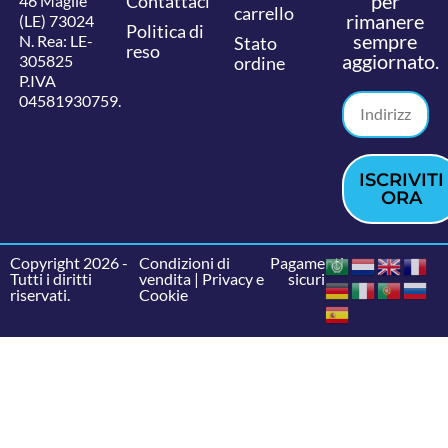
per
Contattaci
46 Maglie
carrello
rimanere
(LE) 73024
Politica di
sempre
N. Rea: LE-
Stato
reso
aggiornato.
305825
ordine
P.IVA
04581930759.
ISCRIVITI
ORA
Copyright 2026 -
Condizioni di
Pagamenti
Tutti i diritti
vendita
|
Privacy e
sicuri
riservati.
Cookie