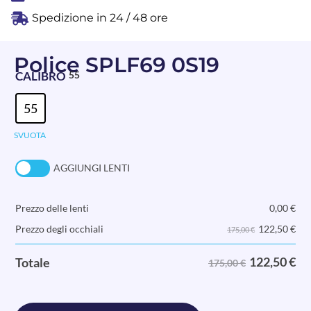
Spedizione in 24 / 48 ore
Police SPLF69 0S19
CALIBRO
55
55
SVUOTA
AGGIUNGI LENTI
Prezzo delle lenti
0,00
€
122,50
€
Prezzo degli occhiali
175,00 €
122,50
€
Totale
175,00 €