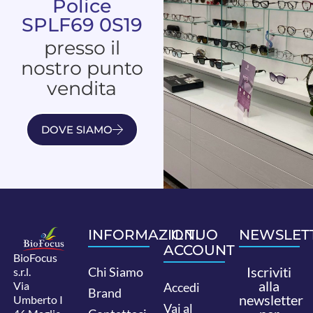
Police
SPLF69 0S19
presso il
nostro punto
vendita
DOVE SIAMO
INFORMAZIONI
IL TUO
NEWSLET
ACCOUNT
BioFocus
Iscriviti
Chi Siamo
s.r.l.
alla
Via
Accedi
Brand
newsletter
Umberto I
Vai al