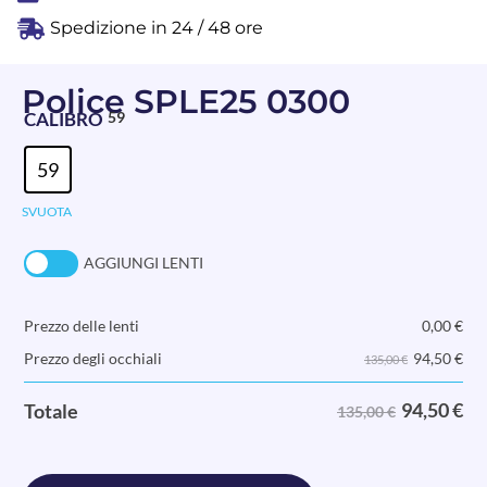
Spedizione in 24 / 48 ore
Police SPLE25 0300
CALIBRO
59
59
SVUOTA
AGGIUNGI LENTI
Prezzo delle lenti
0,00
€
94,50
€
Prezzo degli occhiali
135,00 €
94,50
€
Totale
135,00 €