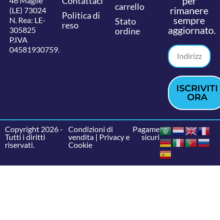
per
Contattaci
46 Maglie
carrello
rimanere
(LE) 73024
Politica di
sempre
N. Rea: LE-
Stato
reso
aggiornato.
305825
ordine
P.IVA
04581930759.
ISCRIVITI
ORA
Copyright 2026 -
Condizioni di
Pagamenti
Tutti i diritti
vendita
|
Privacy e
sicuri
riservati.
Cookie