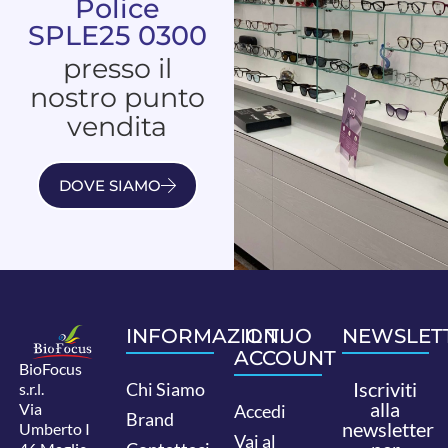
Police
SPLE25 0300
presso il
nostro punto
vendita
DOVE SIAMO
INFORMAZIONI
IL TUO
NEWSLET
ACCOUNT
BioFocus
Iscriviti
Chi Siamo
s.r.l.
alla
Via
Accedi
Brand
newsletter
Umberto I
Vai al