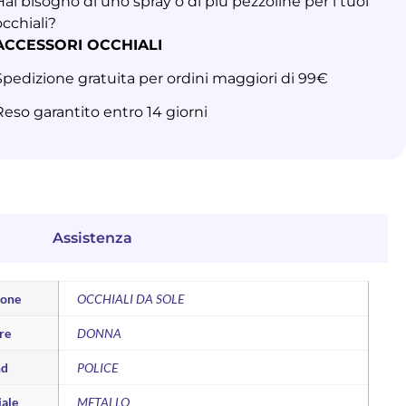
Hai bisogno di uno spray o di più pezzoline per i tuoi
occhiali?
ACCESSORI OCCHIALI
Spedizione gratuita per ordini maggiori di 99€
Reso garantito entro 14 giorni
Assistenza
ione
OCCHIALI DA SOLE
re
DONNA
nd
POLICE
ale
METALLO