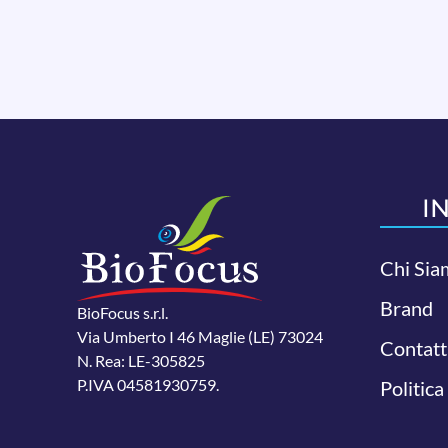
I
Chi Sia
Brand
BioFocus s.r.l.
Via Umberto I 46 Maglie (LE) 73024
Contatt
N. Rea: LE-305825
P.IVA 04581930759.
Politica