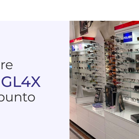
are
 GL4X
 punto