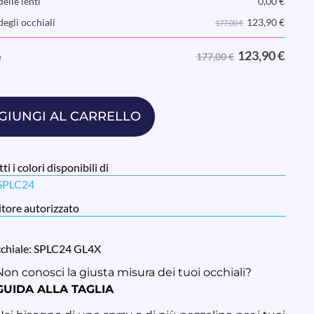
elle lenti
0,00
€
123,90
€
degli occhiali
177,00 €
123,90
€
e
177,00 €
GIUNGI AL CARRELLO
ti i colori disponibili di
 SPLC24
tore autorizzato
cchiale: SPLC24 GL4X
Non conosci la giusta misura dei tuoi occhiali?
GUIDA ALLA TAGLIA