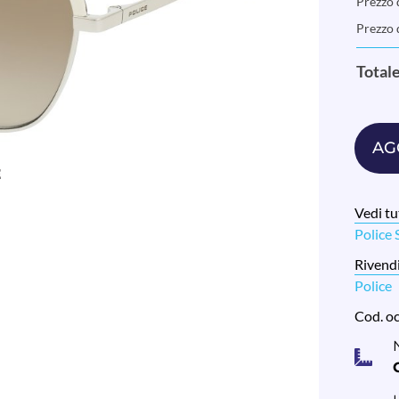
Prezzo d
Prezzo 
Total
AG
Vedi tut
Police
Rivendi
Police
Cod. o