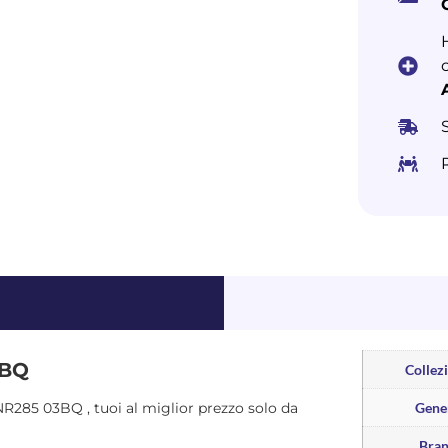
3BQ
Collez
 VNR285 03BQ , tuoi al miglior prezzo solo da
Gene
Bra