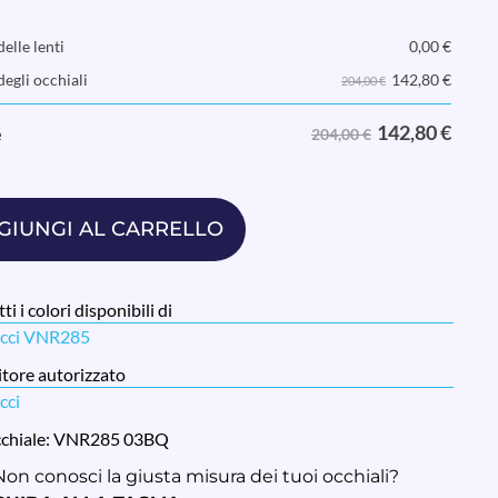
elle lenti
0,00
€
142,80
€
degli occhiali
204,00 €
142,80
€
e
204,00 €
GIUNGI AL CARRELLO
ti i colori disponibili di
icci VNR285
tore autorizzato
cci
cchiale: VNR285 03BQ
Non conosci la giusta misura dei tuoi occhiali?