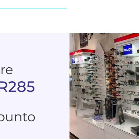
are
NR285
 punto