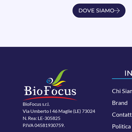
DOVE SIAMO
I
Chi Sia
Brand
BioFocus s.r.l.
Via Umberto I 46 Maglie (LE) 73024
Contatt
N. Rea: LE-305825
P.IVA 04581930759.
Politica