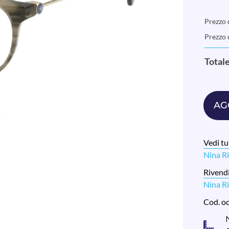
Prezzo d
Prezzo 
Total
AG
Vedi tut
Nina R
Rivendi
Nina Ri
Cod. o