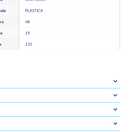
ale
PLASTICA
ro
48
te
19
a
135