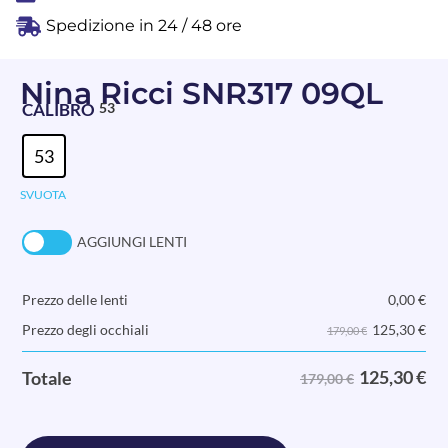
Spedizione in 24 / 48 ore
Nina Ricci SNR317 09QL
CALIBRO
53
53
SVUOTA
AGGIUNGI LENTI
Prezzo delle lenti
0,00
€
125,30
€
Prezzo degli occhiali
179,00 €
125,30
€
Totale
179,00 €