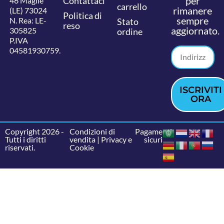
per
Contattaci
46 Maglie
carrello
rimanere
(LE) 73024
Politica di
sempre
N. Rea: LE-
Stato
reso
aggiornato.
305825
ordine
P.IVA
04581930759.
ISCRIVITI
ORA
Copyright 2026 -
Condizioni di
Pagamenti
Tutti i diritti
vendita
|
Privacy e
sicuri
riservati.
Cookie