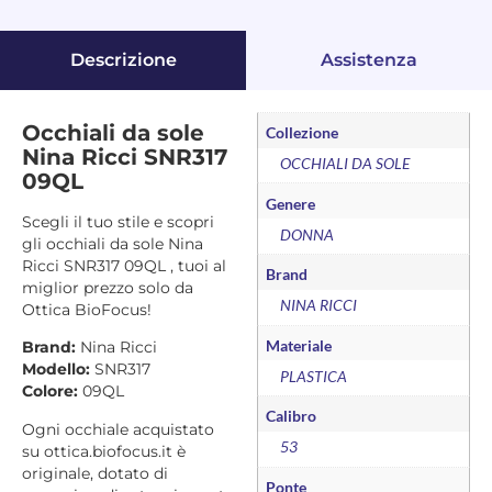
Descrizione
Assistenza
Occhiali da sole
Collezione
Nina Ricci SNR317
OCCHIALI DA SOLE
09QL
Genere
Scegli il tuo stile e scopri
DONNA
gli occhiali da sole Nina
Ricci SNR317 09QL , tuoi al
Brand
miglior prezzo solo da
NINA RICCI
Ottica BioFocus!
Materiale
Brand:
Nina Ricci
Modello:
SNR317
PLASTICA
Colore:
09QL
Calibro
Ogni occhiale acquistato
53
su ottica.biofocus.it è
originale, dotato di
Ponte