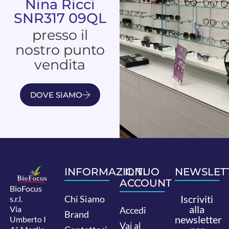
Nina Ricci
SNR317 09QL
presso il
nostro punto
vendita
DOVE SIAMO
INFORMAZIONI
IL TUO
NEWSLET
ACCOUNT
BioFocus
Iscriviti
Chi Siamo
s.r.l.
alla
Via
Accedi
Brand
newsletter
Umberto I
Vai al