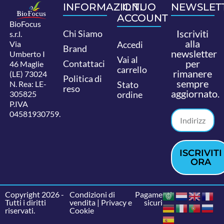
INFORMAZIONI
IL TUO
NEWSLET
ACCOUNT
BioFocus
Iscriviti
Chi Siamo
s.r.l.
alla
Via
Accedi
Brand
newsletter
Umberto I
Vai al
per
Contattaci
46 Maglie
carrello
rimanere
(LE) 73024
Politica di
sempre
N. Rea: LE-
Stato
reso
aggiornato.
305825
ordine
P.IVA
04581930759.
ISCRIVITI
ORA
Copyright 2026 -
Condizioni di
Pagamenti
Tutti i diritti
vendita
|
Privacy e
sicuri
riservati.
Cookie