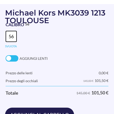
Michael Kors MK3039 1213
TOULOUSE
CALIBRO
56
56
SVUOTA
AGGIUNGI LENTI
Prezzo delle lenti
0,00
€
101,50
€
Prezzo degli occhiali
145,00 €
101,50
€
Totale
145,00 €