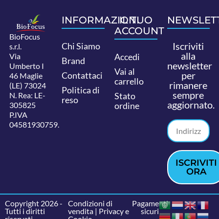
INFORMAZIONI
IL TUO
NEWSLET
ACCOUNT
BioFocus
Iscriviti
Chi Siamo
s.r.l.
alla
Via
Accedi
Brand
newsletter
Umberto I
Vai al
per
Contattaci
46 Maglie
carrello
rimanere
(LE) 73024
Politica di
sempre
N. Rea: LE-
Stato
reso
aggiornato.
305825
ordine
P.IVA
04581930759.
ISCRIVITI
ORA
Copyright 2026 -
Condizioni di
Pagamenti
Tutti i diritti
vendita
|
Privacy e
sicuri
riservati.
Cookie