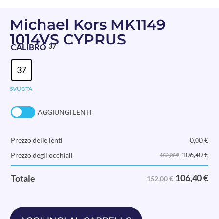
Michael Kors MK1149
1014VS CYPRUS
CALIBRO
37
37
SVUOTA
AGGIUNGI LENTI
Prezzo delle lenti
0,00
€
106,40
€
Prezzo degli occhiali
152,00 €
106,40
€
Totale
152,00 €