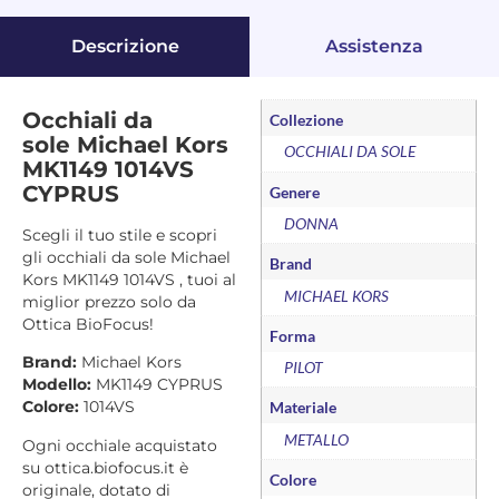
Descrizione
Assistenza
Occhiali da
Collezione
sole Michael Kors
OCCHIALI DA SOLE
MK1149 1014VS
CYPRUS
Genere
DONNA
Scegli il tuo stile e scopri
gli occhiali da sole Michael
Brand
Kors MK1149 1014VS , tuoi al
MICHAEL KORS
miglior prezzo solo da
Ottica BioFocus!
Forma
Brand:
Michael Kors
PILOT
Modello:
MK1149 CYPRUS
Colore:
1014VS
Materiale
METALLO
Ogni occhiale acquistato
su ottica.biofocus.it è
Colore
originale, dotato di