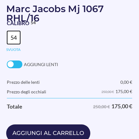
Marc Jacobs Mj 1067
RHL/16
CALIBRO
54
54
SVUOTA
AGGIUNGI LENTI
Prezzo delle lenti
0,00
€
175,00
€
Prezzo degli occhiali
250,00 €
175,00
€
Totale
250,00 €
AGGIUNGI AL CARRELLO