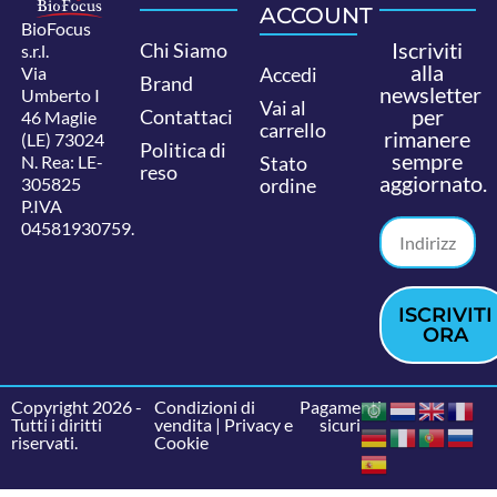
ACCOUNT
BioFocus
Iscriviti
Chi Siamo
s.r.l.
alla
Via
Accedi
Brand
newsletter
Umberto I
Vai al
per
Contattaci
46 Maglie
carrello
rimanere
(LE) 73024
Politica di
sempre
N. Rea: LE-
Stato
reso
aggiornato.
305825
ordine
P.IVA
04581930759.
ISCRIVITI
ORA
Copyright 2026 -
Condizioni di
Pagamenti
Tutti i diritti
vendita
|
Privacy e
sicuri
riservati.
Cookie