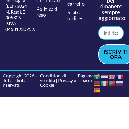
per
Contattaci
46 Maglie
carrello
rimanere
(LE) 73024
Politica di
sempre
N. Rea: LE-
Stato
reso
aggiornato.
305825
ordine
P.IVA
04581930759.
ISCRIVITI
ORA
Copyright 2026 -
Condizioni di
Pagamenti
Tutti i diritti
vendita
|
Privacy e
sicuri
riservati.
Cookie