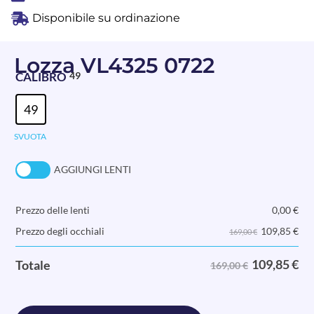
Disponibile su ordinazione
Lozza VL4325 0722
CALIBRO
49
49
SVUOTA
AGGIUNGI LENTI
Prezzo delle lenti
0,00
€
109,85
€
Prezzo degli occhiali
169,00 €
109,85
€
Totale
169,00 €