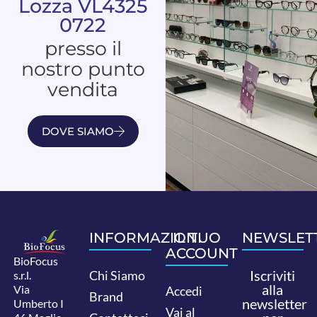
Lozza VL4325
0722
presso il
nostro punto
vendita
DOVE SIAMO
INFORMAZIONI
IL TUO
NEWSLET
ACCOUNT
BioFocus
Iscriviti
Chi Siamo
s.r.l.
alla
Via
Accedi
Brand
newsletter
Umberto I
Vai al