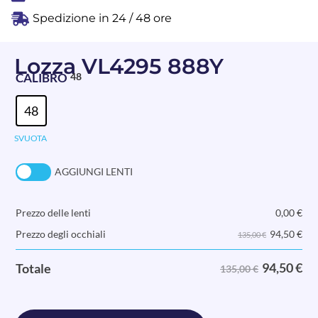
Spedizione in 24 / 48 ore
Lozza VL4295 888Y
CALIBRO
48
48
SVUOTA
AGGIUNGI LENTI
Prezzo delle lenti
0,00
€
94,50
€
Prezzo degli occhiali
135,00 €
94,50
€
Totale
135,00 €