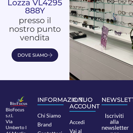
Lozza VL4295
888Y
presso il
nostro punto
vendita
DOVE SIAMO
INFORMAZIONI
IL TUO
NEWSLET
ACCOUNT
BioFocus
Iscriviti
Chi Siamo
s.r.l.
alla
Via
Accedi
Brand
newsletter
Umberto I
Vai al