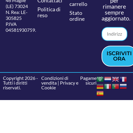
per
Contattaci
46 Maglie
carrello
rimanere
(LE) 73024
Politica di
sempre
N. Rea: LE-
Stato
reso
aggiornato.
305825
ordine
P.IVA
04581930759.
ISCRIVITI
ORA
Copyright 2026 -
Condizioni di
Pagamenti
Tutti i diritti
vendita
|
Privacy e
sicuri
riservati.
Cookie