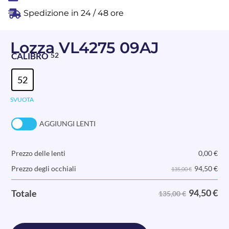
Spedizione in 24 / 48 ore
Lozza VL4275 09AJ
CALIBRO
52
52
SVUOTA
AGGIUNGI LENTI
Prezzo delle lenti
0,00
€
94,50
€
Prezzo degli occhiali
135,00 €
94,50
€
Totale
135,00 €