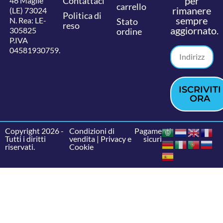
per
Contattaci
46 Maglie
carrello
rimanere
(LE) 73024
Politica di
sempre
N. Rea: LE-
Stato
reso
aggiornato.
305825
ordine
P.IVA
04581930759.
ISCRIVITI
ORA
Copyright 2026 -
Condizioni di
Pagamenti
Tutti i diritti
vendita
|
Privacy e
sicuri
riservati.
Cookie