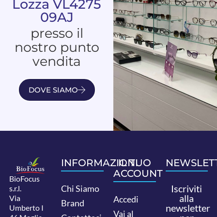
Lozza VL4275
09AJ
presso il
nostro punto
vendita
DOVE SIAMO
INFORMAZIONI
IL TUO
NEWSLET
ACCOUNT
BioFocus
Iscriviti
Chi Siamo
s.r.l.
alla
Via
Accedi
Brand
newsletter
Umberto I
Vai al