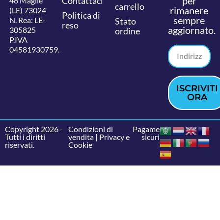
per
Contattaci
46 Maglie
carrello
rimanere
(LE) 73024
Politica di
sempre
N. Rea: LE-
Stato
reso
aggiornato.
305825
ordine
P.IVA
04581930759.
ISCRIVITI
ORA
Copyright 2026 -
Condizioni di
Pagamenti
Tutti i diritti
vendita
|
Privacy e
sicuri
riservati.
Cookie