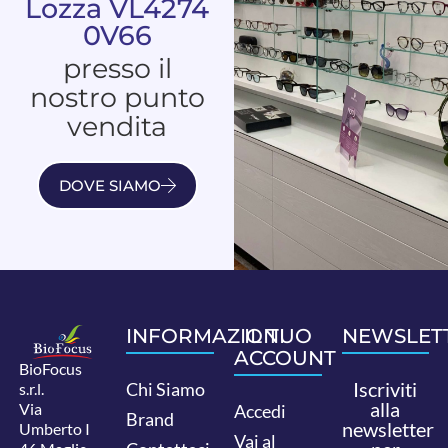
Lozza VL4274
0V66
presso il
nostro punto
vendita
DOVE SIAMO
INFORMAZIONI
IL TUO
NEWSLET
ACCOUNT
BioFocus
Iscriviti
Chi Siamo
s.r.l.
alla
Via
Accedi
Brand
newsletter
Umberto I
Vai al