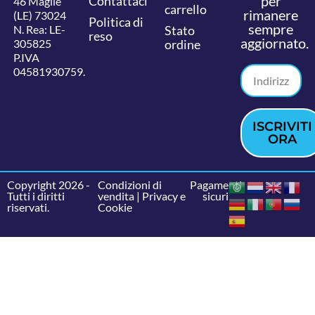
per
Contattaci
46 Maglie
carrello
rimanere
(LE) 73024
Politica di
sempre
N. Rea: LE-
Stato
reso
aggiornato.
305825
ordine
P.IVA
04581930759.
ISCRIVITI
ORA
Copyright 2026 -
Condizioni di
Pagamenti
Tutti i diritti
vendita
|
Privacy e
sicuri
riservati.
Cookie