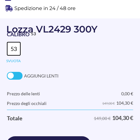
Spedizione in 24 / 48 ore
Lozza VL2429 300Y
CALIBRO
53
53
SVUOTA
AGGIUNGI LENTI
Prezzo delle lenti
0,00
€
104,30
€
Prezzo degli occhiali
149,00 €
104,30
€
Totale
149,00 €