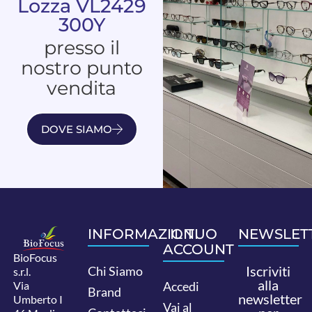
Lozza VL2429
300Y
presso il
nostro punto
vendita
DOVE SIAMO
INFORMAZIONI
IL TUO
NEWSLET
ACCOUNT
BioFocus
Iscriviti
Chi Siamo
s.r.l.
alla
Via
Accedi
Brand
newsletter
Umberto I
Vai al