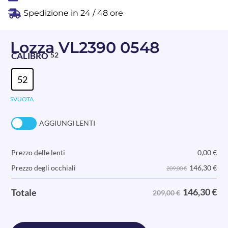
Spedizione in 24 / 48 ore
Lozza VL2390 0548
CALIBRO
52
52
SVUOTA
AGGIUNGI LENTI
Prezzo delle lenti
0,00
€
146,30
€
Prezzo degli occhiali
209,00 €
146,30
€
Totale
209,00 €