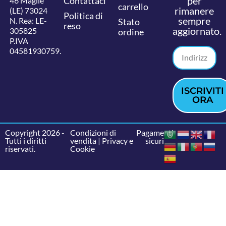
per
Contattaci
46 Maglie
carrello
rimanere
(LE) 73024
Politica di
sempre
N. Rea: LE-
Stato
reso
aggiornato.
305825
ordine
P.IVA
04581930759.
ISCRIVITI
ORA
Copyright 2026 -
Condizioni di
Pagamenti
Tutti i diritti
vendita
|
Privacy e
sicuri
riservati.
Cookie