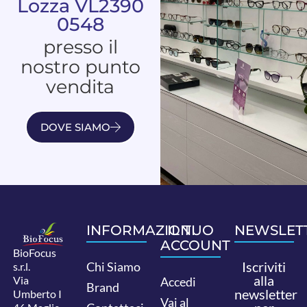
Lozza VL2390
0548
presso il
nostro punto
vendita
DOVE SIAMO
INFORMAZIONI
IL TUO
NEWSLET
ACCOUNT
BioFocus
Iscriviti
Chi Siamo
s.r.l.
alla
Via
Accedi
Brand
newsletter
Umberto I
Vai al