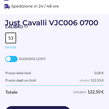
Spedizione in 24 / 48 ore
Just Cavalli VJC006 0700
CALIBRO
53
53
SVUOTA
AGGIUNGI LENTI
Prezzo delle lenti
0,00
€
122,50
€
Prezzo degli occhiali
175,00 €
122,50
€
Totale
175,00 €