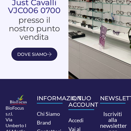
Just Cavalli
VJC006 0700
presso il
nostro punto
vendita
DOVE SIAMO
INFORMAZIONI
IL TUO
NEWSLET
ACCOUNT
BioFocus
Iscriviti
Chi Siamo
s.r.l.
alla
Via
Accedi
Brand
newsletter
Umberto I
Vai al