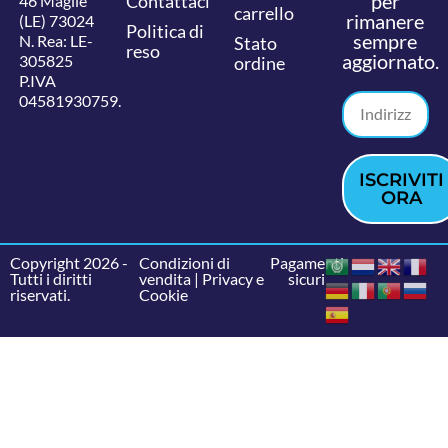
per
Contattaci
46 Maglie
carrello
rimanere
(LE) 73024
Politica di
sempre
N. Rea: LE-
Stato
reso
aggiornato.
305825
ordine
P.IVA
04581930759.
ISCRIVITI
ORA
Copyright 2026 -
Condizioni di
Pagamenti
Tutti i diritti
vendita
|
Privacy e
sicuri
riservati.
Cookie