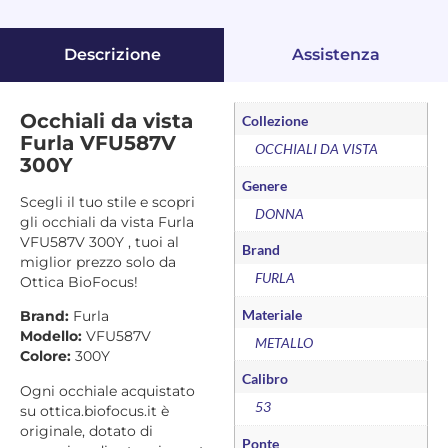
Descrizione
Assistenza
Occhiali da vista
Collezione
Furla VFU587V
OCCHIALI DA VISTA
300Y
Genere
Scegli il tuo stile e scopri
DONNA
gli occhiali da vista Furla
VFU587V 300Y , tuoi al
Brand
miglior prezzo solo da
FURLA
Ottica BioFocus!
Materiale
Brand:
Furla
Modello:
VFU587V
METALLO
Colore:
300Y
Calibro
Ogni occhiale acquistato
53
su ottica.biofocus.it è
originale, dotato di
Ponte