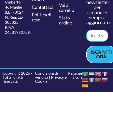
newsletter
Umberto I
Vai al
per
Contattaci
46 Maglie
carrello
rimanere
(LE) 73024
Politica di
sempre
N. Rea: LE-
Stato
reso
aggiornato.
305825
ordine
P.IVA
04581930759.
ISCRIVITI
ORA
Copyright 2026 -
Condizioni di
Pagamenti
Tutti i diritti
vendita
|
Privacy e
sicuri
riservati.
Cookie