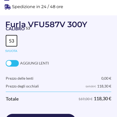
Spedizione in 24 / 48 ore
Furla VFU587V 300Y
CALIBRO
53
53
SVUOTA
AGGIUNGI LENTI
Prezzo delle lenti
0,00
€
118,30
€
Prezzo degli occhiali
169,00 €
118,30
€
Totale
169,00 €