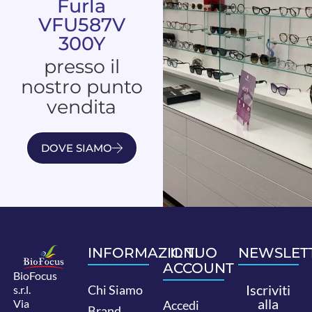
Furla
VFU587V
300Y
presso il
nostro punto
vendita
DOVE SIAMO
INFORMAZIONI
IL TUO
NEWSLET
ACCOUNT
BioFocus
Iscriviti
Chi Siamo
s.r.l.
alla
Via
Accedi
Brand