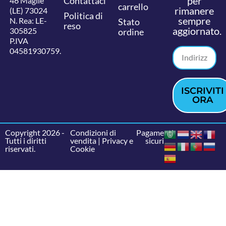
per
Contattaci
46 Maglie
carrello
rimanere
(LE) 73024
Politica di
sempre
N. Rea: LE-
Stato
reso
aggiornato.
305825
ordine
P.IVA
04581930759.
ISCRIVITI
ORA
Copyright 2026 -
Condizioni di
Pagamenti
Tutti i diritti
vendita
|
Privacy e
sicuri
riservati.
Cookie