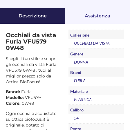
Descrizione
Assistenza
Occhiali da vista
Collezione
Furla VFU579
OCCHIALI DA VISTA
0W48
Genere
Scegli il tuo stile e scopri
DONNA
gli occhiali da vista Furla
VFU579 0W48 , tuoi al
Brand
miglior prezzo solo da
FURLA
Ottica BioFocus!
Materiale
Brand:
Furla
Modello:
VFU579
PLASTICA
Colore:
0W48
Calibro
Ogni occhiale acquistato
54
su ottica.biofocus.it è
originale, dotato di
Ponte