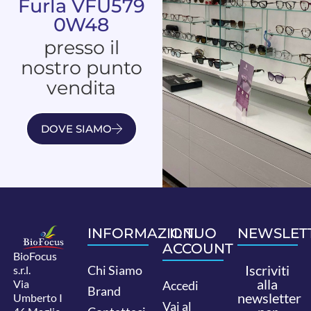
Furla VFU579
0W48
presso il
nostro punto
vendita
DOVE SIAMO
INFORMAZIONI
IL TUO
NEWSLET
ACCOUNT
BioFocus
Iscriviti
Chi Siamo
s.r.l.
alla
Via
Accedi
Brand
newsletter
Umberto I
Vai al