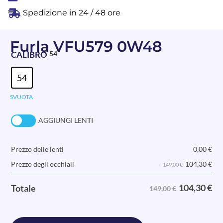
Spedizione in 24 / 48 ore
Furla VFU579 0W48
CALIBRO
54
54
SVUOTA
AGGIUNGI LENTI
Prezzo delle lenti
0,00
€
104,30
€
Prezzo degli occhiali
149,00 €
104,30
€
Totale
149,00 €