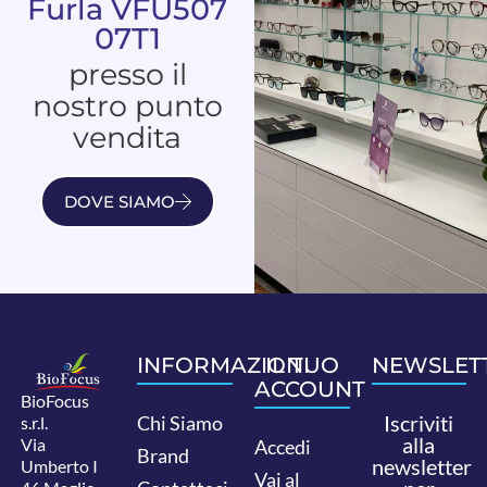
Furla VFU507
07T1
presso il
nostro punto
vendita
DOVE SIAMO
INFORMAZIONI
IL TUO
NEWSLET
ACCOUNT
BioFocus
Iscriviti
Chi Siamo
s.r.l.
alla
Via
Accedi
Brand
newsletter
Umberto I
Vai al