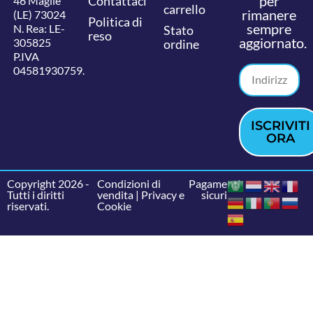
per
Contattaci
46 Maglie
carrello
rimanere
(LE) 73024
Politica di
sempre
N. Rea: LE-
Stato
reso
aggiornato.
305825
ordine
P.IVA
04581930759.
ISCRIVITI
ORA
Copyright 2026 -
Condizioni di
Pagamenti
Tutti i diritti
vendita
|
Privacy e
sicuri
riservati.
Cookie