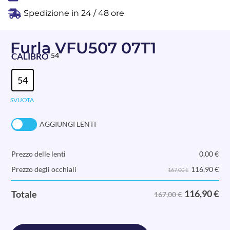
Spedizione in 24 / 48 ore
Furla VFU507 07T1
CALIBRO
54
54
SVUOTA
AGGIUNGI LENTI
Prezzo delle lenti
0,00
€
116,90
€
Prezzo degli occhiali
167,00 €
116,90
€
Totale
167,00 €