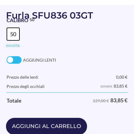
Furla SFU836 03GT
CALIBRO
50
50
SVUOTA
AGGIUNGI LENTI
Prezzo delle lenti
0,00
€
83,85
€
Prezzo degli occhiali
129,00 €
83,85
€
Totale
129,00 €
AGGIUNGI AL CARRELLO