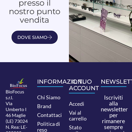
presso il
nostro punto
vendita
DOVE SIAMO
INFORMAZIONI
IL TUO
NEWSLET
ACCOUNT
BioFocus
Iscriviti
Chi Siamo
s.r.l.
alla
Via
Accedi
Brand
newsletter
Umberto I
Vai al
per
Contattaci
46 Maglie
carrello
rimanere
(LE) 73024
Politica di
sempre
N. Rea: LE-
Stato
reso