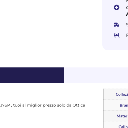
Collez
3 J76P , tuoi al miglior prezzo solo da Ottica
Bra
Materi
Calib