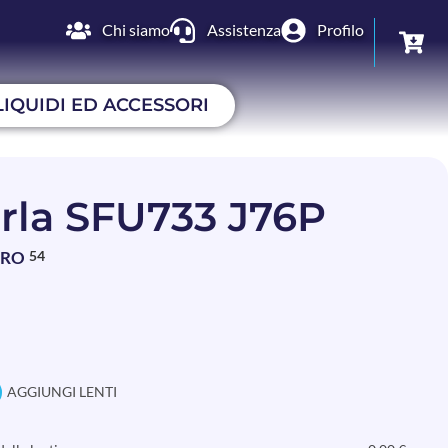
Chi siamo
Assistenza
Profilo
LIQUIDI ED ACCESSORI
rla SFU733 J76P
BRO
54
AGGIUNGI LENTI