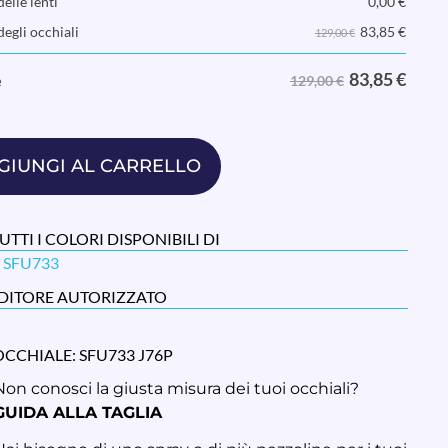
elle lenti
0,00
€
83,85
€
degli occhiali
129,00 €
83,85
€
e
129,00 €
GIUNGI AL CARRELLO
UTTI I COLORI DISPONIBILI DI
 SFU733
DITORE AUTORIZZATO
A
OCCHIALE: SFU733 J76P
Non conosci la giusta misura dei tuoi occhiali?
GUIDA ALLA TAGLIA