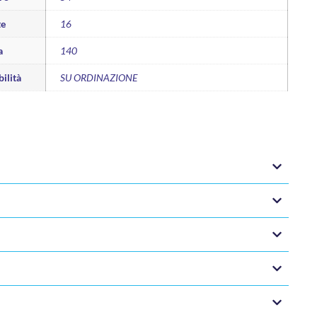
te
16
a
140
ilità
SU ORDINAZIONE