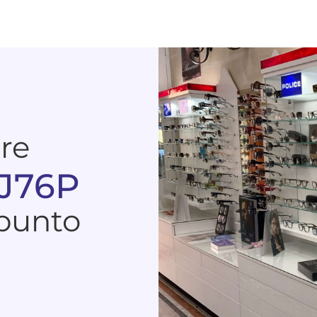
are
 J76P
 punto