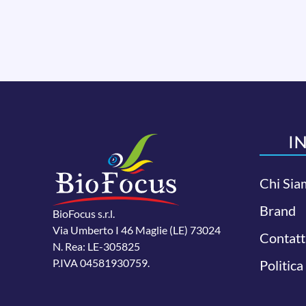
I
Chi Sia
Brand
BioFocus s.r.l.
Via Umberto I 46 Maglie (LE) 73024
Contatt
N. Rea: LE-305825
P.IVA 04581930759.
Politica