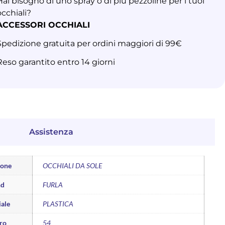
Hai bisogno di uno spray o di più pezzoline per i tuoi
occhiali?
ACCESSORI OCCHIALI
Spedizione gratuita per ordini maggiori di 99€
Reso garantito entro 14 giorni
Assistenza
ione
OCCHIALI DA SOLE
nd
FURLA
ale
PLASTICA
ro
54