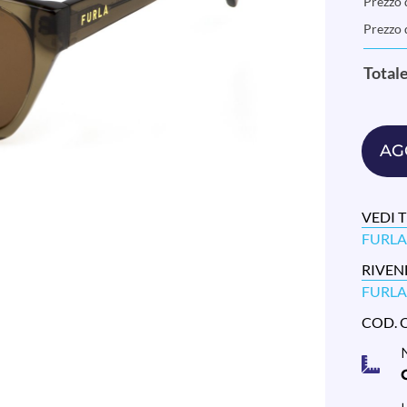
Prezzo d
Prezzo 
Total
AG
VEDI T
FURLA
RIVEN
FURL
COD. 