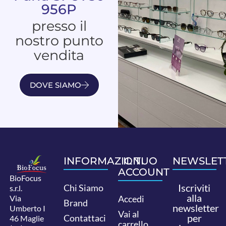
956P
presso il
nostro punto
vendita
DOVE SIAMO
INFORMAZIONI
IL TUO
NEWSLET
ACCOUNT
BioFocus
Iscriviti
Chi Siamo
s.r.l.
alla
Via
Accedi
Brand
newsletter
Umberto I
Vai al
per
Contattaci
46 Maglie
carrello