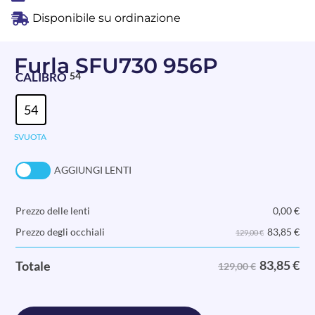
Disponibile su ordinazione
Furla SFU730 956P
CALIBRO
54
54
SVUOTA
AGGIUNGI LENTI
Prezzo delle lenti
0,00
€
83,85
€
Prezzo degli occhiali
129,00 €
83,85
€
Totale
129,00 €