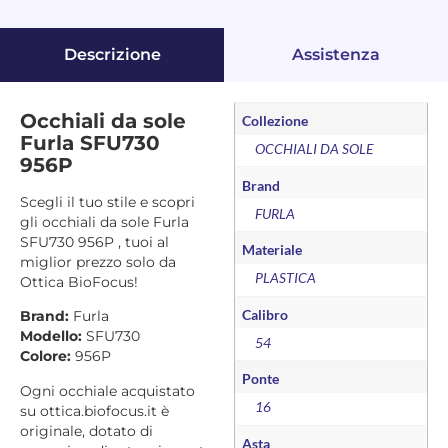
Descrizione
Assistenza
Occhiali da sole
Collezione
Furla SFU730
OCCHIALI DA SOLE
956P
Brand
Scegli il tuo stile e scopri
FURLA
gli occhiali da sole Furla
SFU730 956P , tuoi al
Materiale
miglior prezzo solo da
PLASTICA
Ottica BioFocus!
Calibro
Brand:
Furla
Modello:
SFU730
54
Colore:
956P
Ponte
Ogni occhiale acquistato
16
su ottica.biofocus.it è
originale, dotato di
Asta