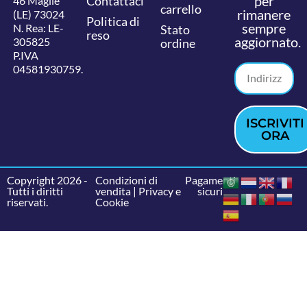
per
Contattaci
46 Maglie
carrello
rimanere
(LE) 73024
Politica di
sempre
N. Rea: LE-
Stato
reso
aggiornato.
305825
ordine
P.IVA
04581930759.
ISCRIVITI
ORA
Copyright 2026 -
Condizioni di
Pagamenti
Tutti i diritti
vendita
|
Privacy e
sicuri
riservati.
Cookie