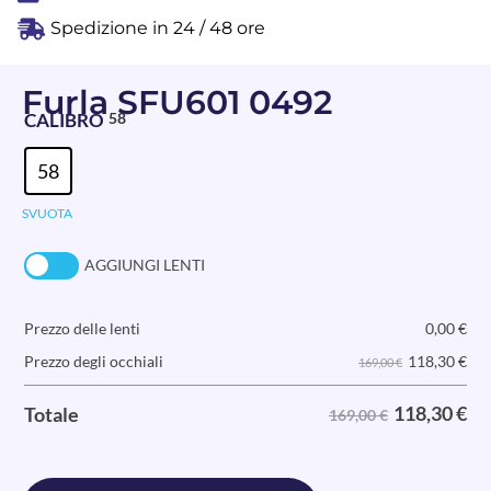
Spedizione in 24 / 48 ore
Furla SFU601 0492
CALIBRO
58
58
SVUOTA
AGGIUNGI LENTI
Prezzo delle lenti
0,00
€
118,30
€
Prezzo degli occhiali
169,00 €
118,30
€
Totale
169,00 €