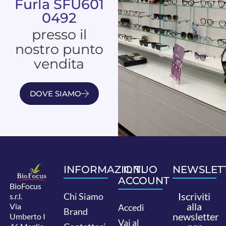
Furla SFU601
0492
presso il
nostro punto
vendita
DOVE SIAMO
INFORMAZIONI
IL TUO
NEWSLET
ACCOUNT
BioFocus
Iscriviti
Chi Siamo
s.r.l.
alla
Via
Accedi
Brand
newsletter
Umberto I
Vai al