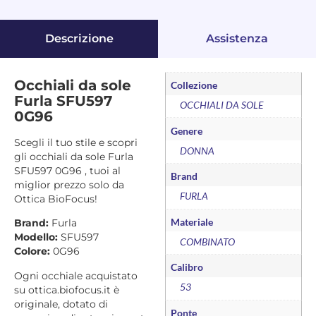
Descrizione
Assistenza
Occhiali da sole
Collezione
Furla SFU597
OCCHIALI DA SOLE
0G96
Genere
Scegli il tuo stile e scopri
DONNA
gli occhiali da sole Furla
SFU597 0G96 , tuoi al
Brand
miglior prezzo solo da
FURLA
Ottica BioFocus!
Materiale
Brand:
Furla
Modello:
SFU597
COMBINATO
Colore:
0G96
Calibro
Ogni occhiale acquistato
53
su ottica.biofocus.it è
originale, dotato di
Ponte