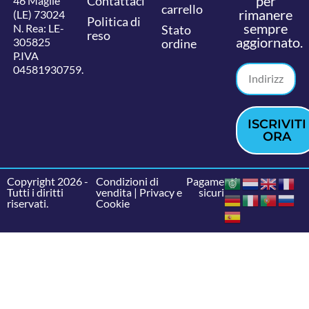
per
Contattaci
46 Maglie
carrello
rimanere
(LE) 73024
Politica di
sempre
N. Rea: LE-
Stato
reso
aggiornato.
305825
ordine
P.IVA
04581930759.
ISCRIVITI
ORA
Copyright 2026 -
Condizioni di
Pagamenti
Tutti i diritti
vendita
|
Privacy e
sicuri
riservati.
Cookie