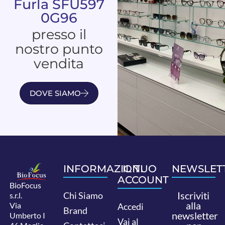
Furla SFU597
0G96
presso il
nostro punto
vendita
DOVE SIAMO
INFORMAZIONI
IL TUO
NEWSLET
ACCOUNT
BioFocus
Iscriviti
Chi Siamo
s.r.l.
alla
Via
Accedi
Brand
newsletter
Umberto I
Vai al