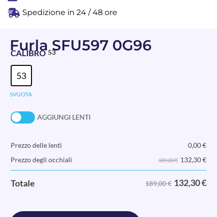
Spedizione in 24 / 48 ore
Furla SFU597 0G96
CALIBRO
53
53
SVUOTA
AGGIUNGI LENTI
Prezzo delle lenti
0,00
€
132,30
€
Prezzo degli occhiali
189,00 €
132,30
€
Totale
189,00 €