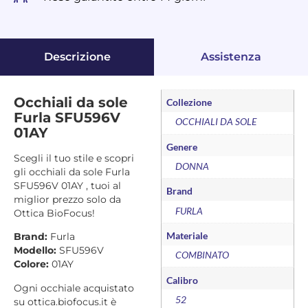
Descrizione
Assistenza
Occhiali da sole
Collezione
Furla SFU596V
OCCHIALI DA SOLE
01AY
Genere
Scegli il tuo stile e scopri
DONNA
gli occhiali da sole Furla
SFU596V 01AY , tuoi al
Brand
miglior prezzo solo da
FURLA
Ottica BioFocus!
Materiale
Brand:
Furla
Modello:
SFU596V
COMBINATO
Colore:
01AY
Calibro
Ogni occhiale acquistato
52
su ottica.biofocus.it è