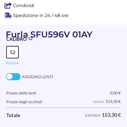
Condividi
Spedizione in 24 / 48 ore
Furla SFU596V 01AY
CALIBRO
52
52
SVUOTA
AGGIUNGI LENTI
Prezzo delle lenti
0,00
€
153,30
€
Prezzo degli occhiali
219,00 €
153,30
€
Totale
219,00 €