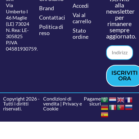
alla
Via
Accedi
Brand
newsletter
Umberto I
Vai al
per
Contattaci
46 Maglie
carrello
rimanere
(LE) 73024
Politica di
sempre
N. Rea: LE-
Stato
reso
aggiornato.
305825
ordine
P.IVA
04581930759.
ISCRIVITI
ORA
Copyright 2026 -
Condizioni di
Pagamenti
Tutti i diritti
vendita
|
Privacy e
sicuri
riservati.
Cookie