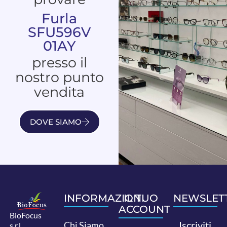
Furla
SFU596V
01AY
presso il
nostro punto
vendita
DOVE SIAMO
INFORMAZIONI
IL TUO
NEWSLET
ACCOUNT
BioFocus
Iscriviti
Chi Siamo
s.r.l.