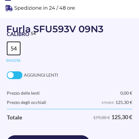
Spedizione in 24 / 48 ore
Furla SFU593V 09N3
CALIBRO
54
54
SVUOTA
AGGIUNGI LENTI
Prezzo delle lenti
0,00
€
125,30
€
Prezzo degli occhiali
179,00 €
125,30
€
Totale
179,00 €