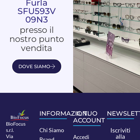
Furla
SFU593V
09N3
presso il
nostro punto
vendita
DOVE SIAMO
INFORMAZIONI
IL TUO
NEWSLET
ACCOUNT
BioFocus
Iscriviti
Chi Siamo
s.r.l.
alla
Via
Accedi
Brand