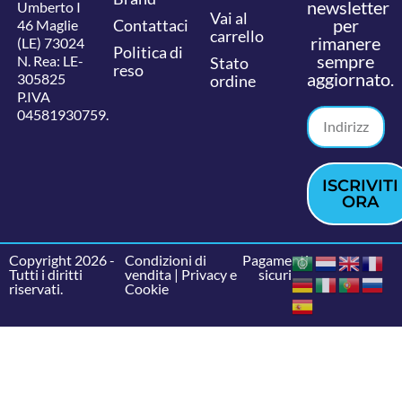
newsletter
Umberto I
Vai al
per
Contattaci
46 Maglie
carrello
rimanere
(LE) 73024
Politica di
sempre
N. Rea: LE-
Stato
reso
aggiornato.
305825
ordine
P.IVA
04581930759.
ISCRIVITI
ORA
Copyright 2026 -
Condizioni di
Pagamenti
Tutti i diritti
vendita
|
Privacy e
sicuri
riservati.
Cookie