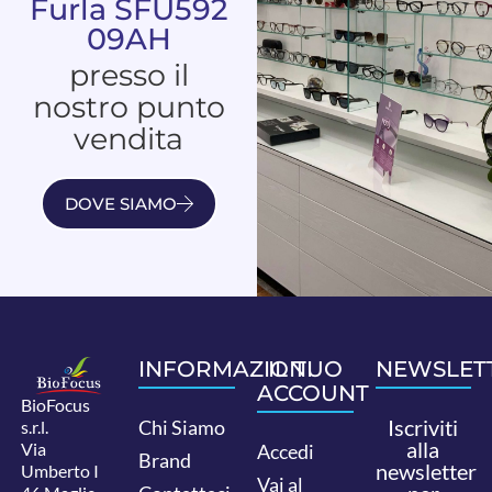
Furla SFU592
09AH
presso il
nostro punto
vendita
DOVE SIAMO
INFORMAZIONI
IL TUO
NEWSLET
ACCOUNT
BioFocus
Iscriviti
Chi Siamo
s.r.l.
alla
Via
Accedi
Brand
newsletter
Umberto I
Vai al