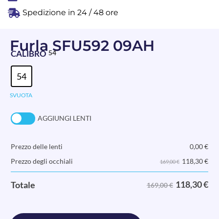
Spedizione in 24 / 48 ore
Furla SFU592 09AH
CALIBRO
54
54
SVUOTA
AGGIUNGI LENTI
Prezzo delle lenti
0,00
€
118,30
€
Prezzo degli occhiali
169,00 €
118,30
€
Totale
169,00 €