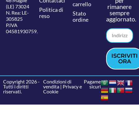
per
Contattaci
46 Maglie
carrello
rimanere
(LE) 73024
Politica di
sempre
N. Rea: LE-
Stato
reso
aggiornato.
305825
ordine
P.IVA
04581930759.
ISCRIVITI
ORA
Copyright 2026 -
Condizioni di
Pagamenti
Tutti i diritti
vendita
|
Privacy e
sicuri
riservati.
Cookie