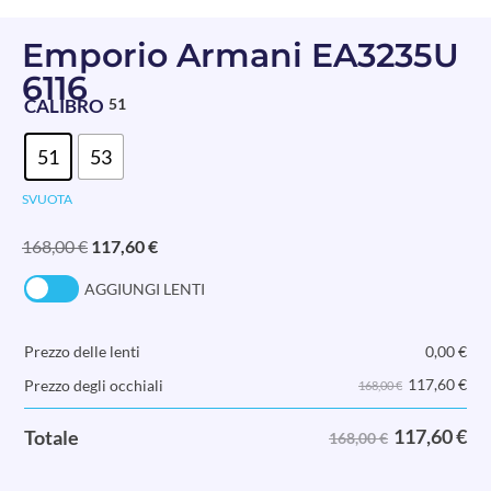
Emporio Armani EA3235U
6116
CALIBRO
51
51
53
SVUOTA
168,00
€
117,60
€
AGGIUNGI LENTI
Prezzo delle lenti
0,00
€
117,60
€
Prezzo degli occhiali
168,00 €
117,60
€
Totale
168,00 €