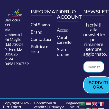
INFORMAZIONI
IL TUO
NEWSLET
ACCOUNT
BioFocus
Iscriviti
Chi Siamo
s.r.l.
alla
Via
Accedi
Brand
newsletter
Umberto I
Vai al
per
Contattaci
46 Maglie
carrello
rimanere
(LE) 73024
Politica di
sempre
N. Rea: LE-
Stato
reso
aggiornato.
305825
ordine
P.IVA
04581930759.
ISCRIVITI
ORA
Copyright 2026 -
Condizioni di
Pagamenti
Tutti i diritti
vendita
|
Privacy e
sicuri