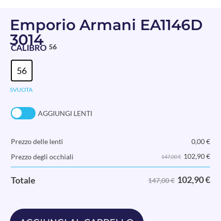
Emporio Armani EA1146D
3014
CALIBRO
56
56
SVUOTA
AGGIUNGI LENTI
Prezzo delle lenti
0,00
€
102,90
€
Prezzo degli occhiali
147,00 €
102,90
€
Totale
147,00 €