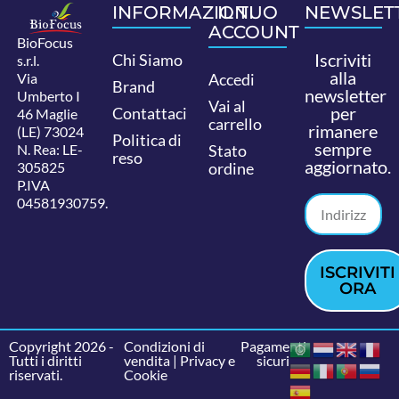
INFORMAZIONI
IL TUO
NEWSLET
ACCOUNT
BioFocus
Iscriviti
Chi Siamo
s.r.l.
alla
Via
Accedi
Brand
newsletter
Umberto I
Vai al
per
Contattaci
46 Maglie
carrello
rimanere
(LE) 73024
Politica di
sempre
N. Rea: LE-
Stato
reso
aggiornato.
305825
ordine
P.IVA
04581930759.
ISCRIVITI
ORA
Copyright 2026 -
Condizioni di
Pagamenti
Tutti i diritti
vendita
|
Privacy e
sicuri
riservati.
Cookie