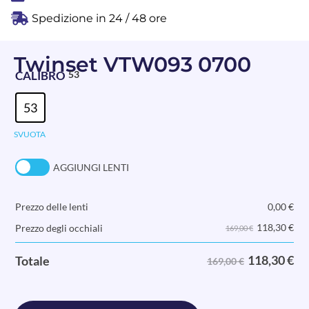
Spedizione in 24 / 48 ore
Twinset VTW093 0700
CALIBRO
53
53
SVUOTA
AGGIUNGI LENTI
Prezzo delle lenti
0,00
€
118,30
€
Prezzo degli occhiali
169,00 €
118,30
€
Totale
169,00 €