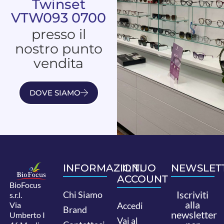
Twinset
VTW093 0700
presso il
nostro punto
vendita
DOVE SIAMO
INFORMAZIONI
IL TUO
NEWSLET
ACCOUNT
BioFocus
Iscriviti
Chi Siamo
s.r.l.
alla
Via
Accedi
Brand
newsletter
Umberto I
Vai al