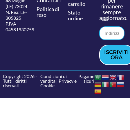
per
Contattaci
46 Maglie
carrello
rimanere
(LE) 73024
Politica di
sempre
N. Rea: LE-
Stato
reso
aggiornato.
305825
ordine
P.IVA
04581930759.
ISCRIVITI
ORA
Copyright 2026 -
Condizioni di
Pagamenti
Tutti i diritti
vendita
|
Privacy e
sicuri
riservati.
Cookie