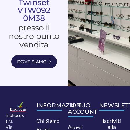
Twinset
VTW092
0M38
presso il
nostro punto
vendita
DOVE SIAMO
INFORMAZIONI
IL TUO
NEWSLET
ACCOUNT
BioFocus
Iscriviti
Chi Siamo
s.r.l.
alla
Via
Accedi
Brand