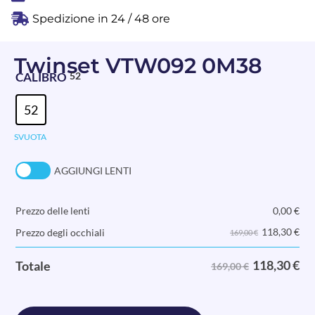
Spedizione in 24 / 48 ore
Twinset VTW092 0M38
CALIBRO
52
52
SVUOTA
AGGIUNGI LENTI
Prezzo delle lenti
0,00
€
118,30
€
Prezzo degli occhiali
169,00 €
118,30
€
Totale
169,00 €