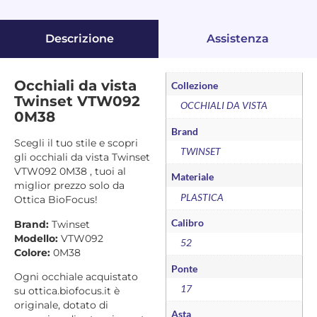
Descrizione
Assistenza
Occhiali da vista
Collezione
Twinset VTW092
OCCHIALI DA VISTA
0M38
Brand
Scegli il tuo stile e scopri
TWINSET
gli occhiali da vista Twinset
VTW092 0M38 , tuoi al
Materiale
miglior prezzo solo da
PLASTICA
Ottica BioFocus!
Calibro
Brand:
Twinset
Modello:
VTW092
52
Colore:
0M38
Ponte
Ogni occhiale acquistato
17
su ottica.biofocus.it è
originale, dotato di
Asta