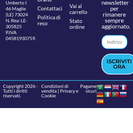
newsletter
Umberto I
Vai al
per
Contattaci
46 Maglie
carrello
rimanere
(LE) 73024
Politica di
sempre
N. Rea: LE-
Stato
reso
aggiornato.
305825
ordine
P.IVA
04581930759.
ISCRIVITI
ORA
Copyright 2026 -
Condizioni di
Pagamenti
Tutti i diritti
vendita
|
Privacy e
sicuri
riservati.
Cookie