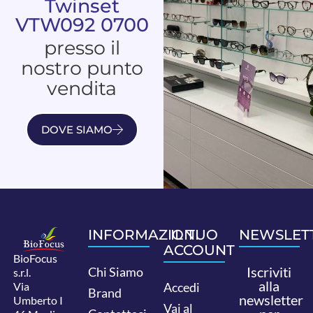
Twinset
VTW092 0700
presso il
nostro punto
vendita
DOVE SIAMO
INFORMAZIONI
IL TUO
NEWSLET
ACCOUNT
BioFocus
Iscriviti
Chi Siamo
s.r.l.
alla
Via
Accedi
Brand
newsletter
Umberto I
Vai al