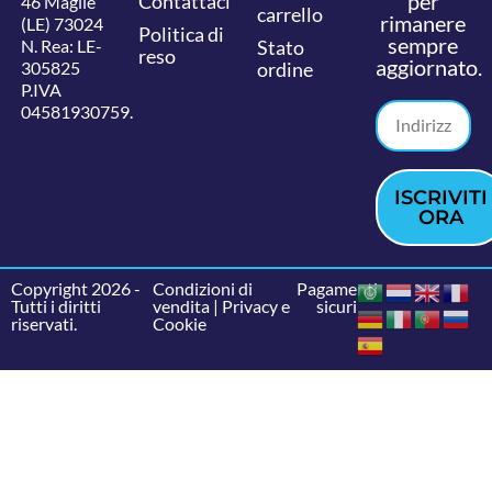
per
Contattaci
46 Maglie
carrello
rimanere
(LE) 73024
Politica di
sempre
N. Rea: LE-
Stato
reso
aggiornato.
305825
ordine
P.IVA
04581930759.
ISCRIVITI
ORA
Copyright 2026 -
Condizioni di
Pagamenti
Tutti i diritti
vendita
|
Privacy e
sicuri
riservati.
Cookie