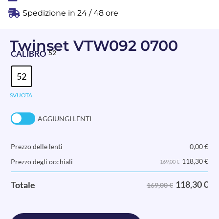
Spedizione in 24 / 48 ore
Twinset VTW092 0700
CALIBRO
52
52
SVUOTA
AGGIUNGI LENTI
Prezzo delle lenti
0,00
€
118,30
€
Prezzo degli occhiali
169,00 €
118,30
€
Totale
169,00 €