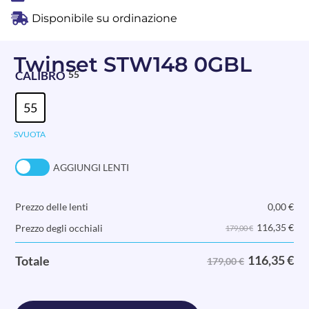
Disponibile su ordinazione
Twinset STW148 0GBL
CALIBRO
55
55
SVUOTA
AGGIUNGI LENTI
Prezzo delle lenti
0,00
€
116,35
€
Prezzo degli occhiali
179,00 €
116,35
€
Totale
179,00 €