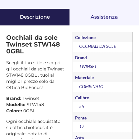
Descrizione
Assistenza
Occhiali da sole
Collezione
Twinset STW148
OCCHIALI DA SOLE
0GBL
Brand
Scegli il tuo stile e scopri
TWINSET
gli occhiali da sole Twinset
STW148 0GBL , tuoi al
Materiale
miglior prezzo solo da
COMBINATO
Ottica BioFocus!
Calibro
Brand:
Twinset
Modello:
STW148
55
Colore:
0GBL
Ponte
Ogni occhiale acquistato
17
su ottica.biofocus.it è
originale, dotato di
Asta