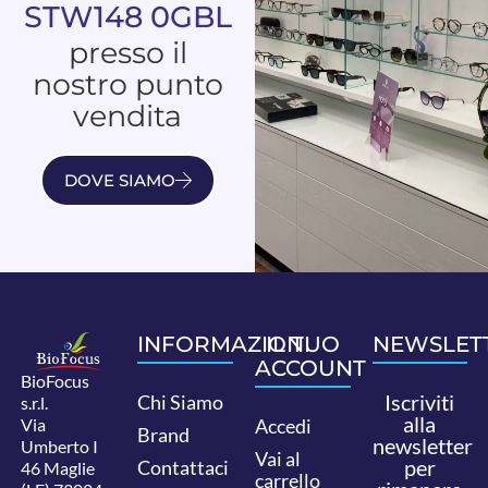
STW148 0GBL
presso il
nostro punto
vendita
DOVE SIAMO
INFORMAZIONI
IL TUO
NEWSLET
ACCOUNT
BioFocus
Iscriviti
Chi Siamo
s.r.l.
alla
Via
Accedi
Brand
newsletter
Umberto I
Vai al
per
Contattaci
46 Maglie
carrello