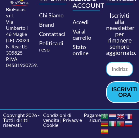
ACCOUNT
BioFocus
Iscriviti
Chi Siamo
s.r.l.
alla
Via
Accedi
Brand
newsletter
Umberto I
Vai al
per
Contattaci
46 Maglie
carrello
rimanere
(LE) 73024
Politica di
sempre
N. Rea: LE-
Stato
reso
aggiornato.
305825
ordine
P.IVA
04581930759.
ISCRIVITI
ORA
Copyright 2026 -
Condizioni di
Pagamenti
Tutti i diritti
vendita
|
Privacy e
sicuri
riservati.
Cookie