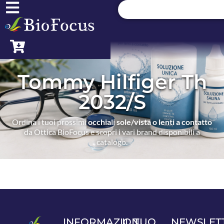
Tommy Hilfiger Th
2032/S
Ordina i tuoi prossimi
occhiali sole/vista o lenti a contatto
da Ottica BioFocus e scopri i vari brand disponibili a
catalogo.
INFORMAZIONI
IL TUO
NEWSLET