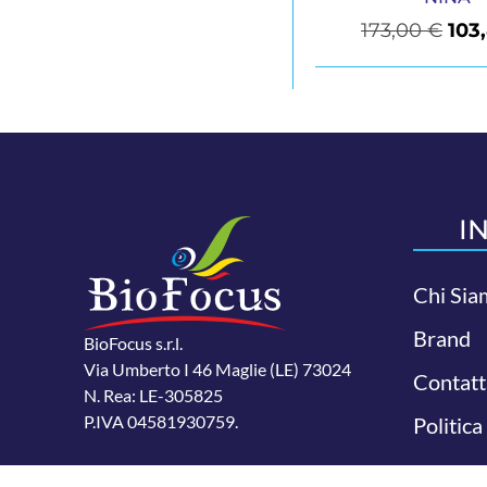
173,00
€
103
I
Chi Sia
Brand
BioFocus s.r.l.
Via Umberto I 46 Maglie (LE) 73024
Contatt
N. Rea: LE-305825
P.IVA 04581930759.
Politica