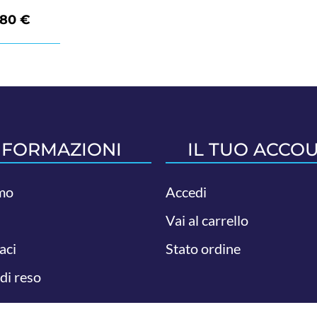
,80
€
NFORMAZIONI
IL TUO ACCO
mo
Accedi
Vai al carrello
aci
Stato ordine
 di reso