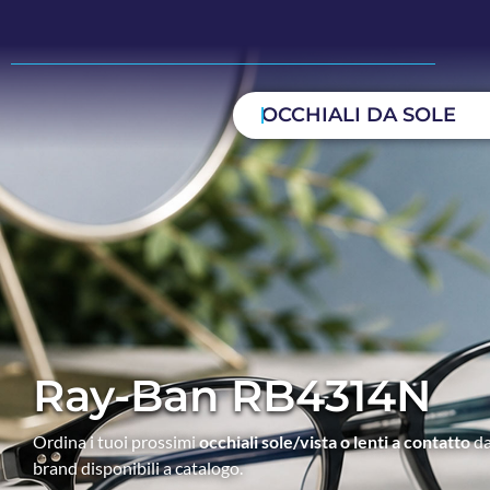
OCCHIALI DA SOLE
Ray-Ban RB4314N
Ordina i tuoi prossimi
occhiali sole/vista o lenti a contatto
da
brand disponibili a catalogo.