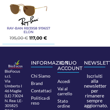
RAY-BAN RB3958 919657
ELON
195,00
€
117,00
€
INFORMAZIONI
IL TUO
NEWSLET
ACCOUNT
BioFocus
Iscriviti
Chi Siamo
s.r.l.
alla
Via
Accedi
Brand
newsletter
Umberto I
Vai al
per
Contattaci
46 Maglie
carrello
rimanere
(LE) 73024
Politica di
sempre
N. Rea: LE-
Stato
reso
aggiornato.
305825
ordine