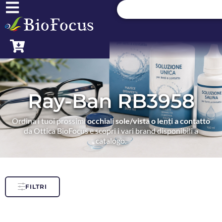
Ray-Ban RB3958
Ordina i tuoi prossimi
occhiali sole/vista o lenti a contatto
da Ottica BioFocus e scopri i vari brand disponibili a
catalogo.
FILTRI