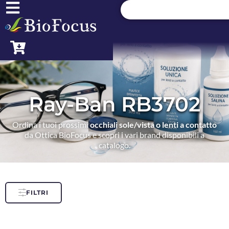
Ray-Ban RB3702
Ordina i tuoi prossimi
occhiali sole/vista o lenti a contatto
da Ottica BioFocus e scopri i vari brand disponibili a
catalogo.
FILTRI