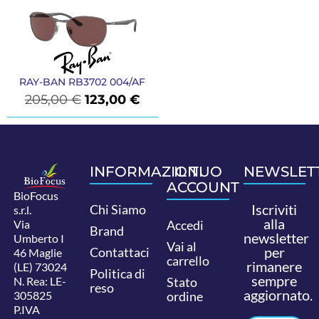
RAY-BAN RB3702 004/AF
205,00
€
123,00
€
INFORMAZIONI
IL TUO
NEWSLET
ACCOUNT
BioFocus
Iscriviti
Chi Siamo
s.r.l.
alla
Via
Accedi
Brand
newsletter
Umberto I
Vai al
per
Contattaci
46 Maglie
carrello
rimanere
(LE) 73024
Politica di
sempre
N. Rea: LE-
Stato
reso
aggiornato.
305825
ordine
P.IVA