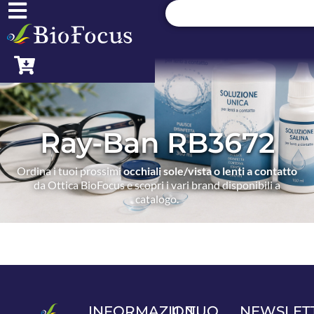
Ray-Ban RB3672
Ordina i tuoi prossimi
occhiali sole/vista o lenti a contatto
da Ottica BioFocus e scopri i vari brand disponibili a
catalogo.
INFORMAZIONI
IL TUO
NEWSLET