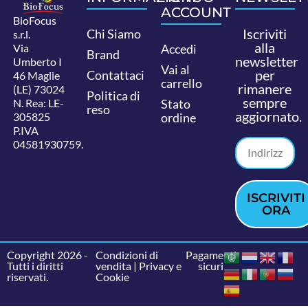
ACCOUNT
BioFocus
Iscriviti
Chi Siamo
s.r.l.
alla
Via
Accedi
Brand
newsletter
Umberto I
Vai al
per
Contattaci
46 Maglie
carrello
rimanere
(LE) 73024
Politica di
sempre
N. Rea: LE-
Stato
reso
aggiornato.
305825
ordine
P.IVA
04581930759.
ISCRIVITI
ORA
Copyright 2026 -
Condizioni di
Pagamenti
Tutti i diritti
vendita
|
Privacy e
sicuri
riservati.
Cookie