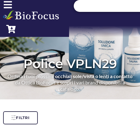
Police VPLN29
Ordina i tuoi prossimi
occhiali sole/vista o lenti a contatto
da Ottica BioFocus e scopri i vari brand disponibili a
catalogo.
FILTRI