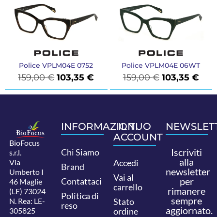
Police VPLM04E 0752
Police VPLM04E 06WT
159,00
€
103,35
€
159,00
€
103,35
€
INFORMAZIONI
IL TUO
NEWSLET
ACCOUNT
BioFocus
Iscriviti
Chi Siamo
s.r.l.
alla
Via
Accedi
Brand
newsletter
Umberto I
Vai al
per
Contattaci
46 Maglie
carrello
rimanere
(LE) 73024
Politica di
sempre
N. Rea: LE-
Stato
reso
aggiornato.
305825
ordine