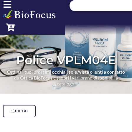
Police VPLM04E
Ordina i tuoi prossimi
occhiali sole/vista o lenti a contatto
da Ottica BioFocus e scopri i vari brand disponibili a
catalogo.
FILTRI