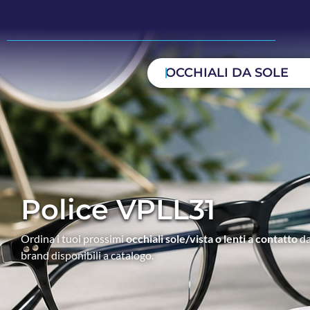
OCCHIALI DA SOLE
Police VPLL31
Ordina i tuoi prossimi
occhiali sole/vista o lenti a contatto
da
brand disponibili a catalogo.