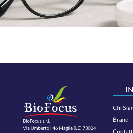
I
Chi Sia
Brand
BioFocus s.r.l.
Via Umberto I 46 Maglie (LE) 73024
Contatt