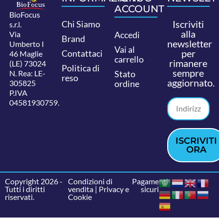
ACCOUNT
BioFocus
Iscriviti
Chi Siamo
s.r.l.
alla
Via
Accedi
Brand
newsletter
Umberto I
Vai al
per
Contattaci
46 Maglie
carrello
rimanere
(LE) 73024
Politica di
sempre
N. Rea: LE-
Stato
reso
aggiornato.
305825
ordine
P.IVA
04581930759.
ISCRIVITI
ORA
Copyright 2026 -
Condizioni di
Pagamenti
Tutti i diritti
vendita
|
Privacy e
sicuri
riservati.
Cookie