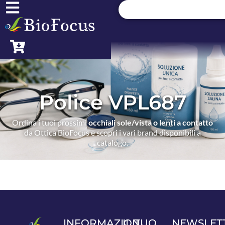
Police VPL687
Ordina i tuoi prossimi
occhiali sole/vista o lenti a contatto
da Ottica BioFocus e scopri i vari brand disponibili a
catalogo.
INFORMAZIONI
IL TUO
NEWSLET