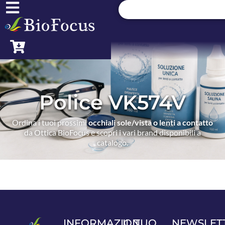
Police VK574V
Ordina i tuoi prossimi
occhiali sole/vista o lenti a contatto
da Ottica BioFocus e scopri i vari brand disponibili a
catalogo.
INFORMAZIONI
IL TUO
NEWSLET