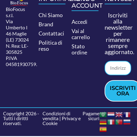
ACCOUNT
BioFocus
Iscriviti
Chi Siamo
s.r.l.
alla
Via
Accedi
Brand
newsletter
Umberto I
Vai al
per
Contattaci
46 Maglie
carrello
rimanere
(LE) 73024
Politica di
sempre
N. Rea: LE-
Stato
reso
aggiornato.
305825
ordine
P.IVA
04581930759.
ISCRIVITI
ORA
Copyright 2026 -
Condizioni di
Pagamenti
Tutti i diritti
vendita
|
Privacy e
sicuri
riservati.
Cookie