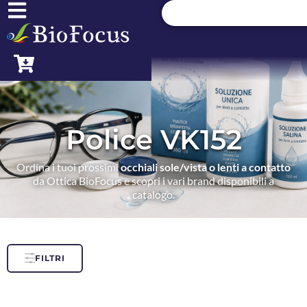
Police VK152
Ordina i tuoi prossimi
occhiali sole/vista o lenti a contatto
da Ottica BioFocus e scopri i vari brand disponibili a
catalogo.
FILTRI