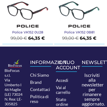
Police VK152 0U28
Police VK152 0B81
99,00
€
64,35
€
99,00
€
64,35
€
INFORMAZIONI
IL TUO
NEWSLET
ACCOUNT
BioFocus
Iscriviti
Chi Siamo
s.r.l.
alla
Via
Accedi
Brand
newsletter
Umberto I
Vai al
per
Contattaci
46 Maglie
carrello
rimanere
(LE) 73024
Politica di
sempre
N. Rea: LE-
Stato
reso
aggiornato.
305825
ordine