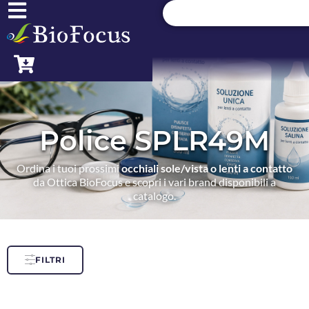
Police SPLR49M
Ordina i tuoi prossimi
occhiali sole/vista o lenti a contatto
da Ottica BioFocus e scopri i vari brand disponibili a
catalogo.
FILTRI