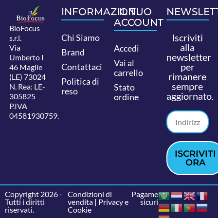
INFORMAZIONI
IL TUO
NEWSLET
ACCOUNT
BioFocus
Iscriviti
Chi Siamo
s.r.l.
alla
Via
Accedi
Brand
newsletter
Umberto I
Vai al
per
Contattaci
46 Maglie
carrello
rimanere
(LE) 73024
Politica di
sempre
N. Rea: LE-
Stato
reso
aggiornato.
305825
ordine
P.IVA
04581930759.
ISCRIVITI
ORA
Copyright 2026 -
Condizioni di
Pagamenti
Tutti i diritti
vendita
|
Privacy e
sicuri
riservati.
Cookie