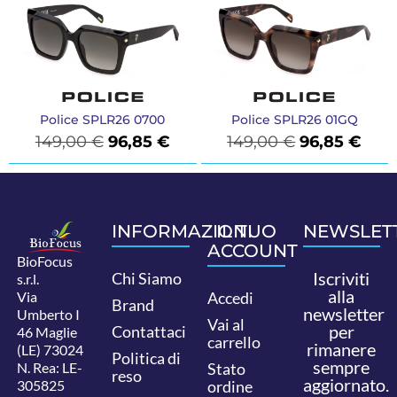
Police SPLR26 0700
Police SPLR26 01GQ
149,00
€
96,85
€
149,00
€
96,85
€
INFORMAZIONI
IL TUO
NEWSLET
ACCOUNT
BioFocus
Iscriviti
Chi Siamo
s.r.l.
alla
Via
Accedi
Brand
newsletter
Umberto I
Vai al
per
Contattaci
46 Maglie
carrello
rimanere
(LE) 73024
Politica di
sempre
N. Rea: LE-
Stato
reso
aggiornato.
305825
ordine