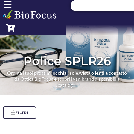
Police SPLR26
Ordina i tuoi prossimi
occhiali sole/vista o lenti a contatto
da Ottica BioFocus e scopri i vari brand disponibili a
catalogo.
FILTRI