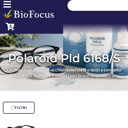
Polaroid Pld 6168/S
Ordina i tuoi prossimi
occhiali sole/vista o lenti a contatto
da Ottica BioFocus e scopri i vari brand disponibili a
catalogo.
FILTRI