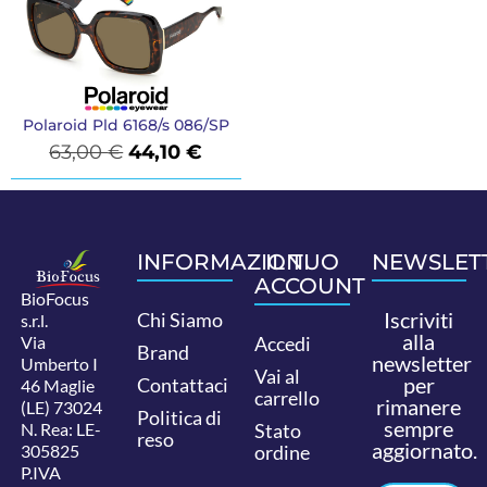
Polaroid Pld 6168/s 086/SP
63,00
€
44,10
€
INFORMAZIONI
IL TUO
NEWSLET
ACCOUNT
BioFocus
Iscriviti
Chi Siamo
s.r.l.
alla
Via
Accedi
Brand
newsletter
Umberto I
Vai al
per
Contattaci
46 Maglie
carrello
rimanere
(LE) 73024
Politica di
sempre
N. Rea: LE-
Stato
reso
aggiornato.
305825
ordine
P.IVA