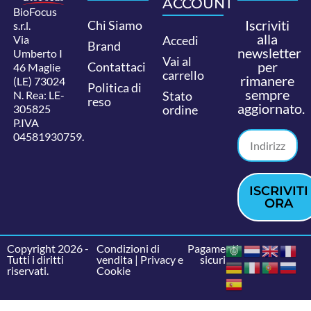
ACCOUNT
BioFocus
Iscriviti
Chi Siamo
s.r.l.
alla
Via
Accedi
Brand
newsletter
Umberto I
Vai al
per
Contattaci
46 Maglie
carrello
rimanere
(LE) 73024
Politica di
sempre
N. Rea: LE-
Stato
reso
aggiornato.
305825
ordine
P.IVA
04581930759.
ISCRIVITI
ORA
Copyright 2026 -
Condizioni di
Pagamenti
Tutti i diritti
vendita
|
Privacy e
sicuri
riservati.
Cookie