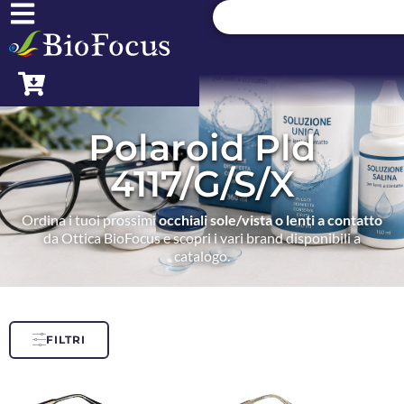
Polaroid Pld
4117/G/S/X
Ordina i tuoi prossimi
occhiali sole/vista o lenti a contatto
da Ottica BioFocus e scopri i vari brand disponibili a
catalogo.
FILTRI