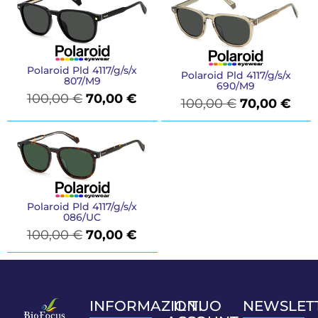
Polaroid Pld 4117/g/s/x
Polaroid Pld 4117/g/s/x
807/M9
690/M9
100,00
€
70,00
€
100,00
€
70,00
€
Polaroid Pld 4117/g/s/x
086/UC
100,00
€
70,00
€
INFORMAZIONI
IL TUO
NEWSLET