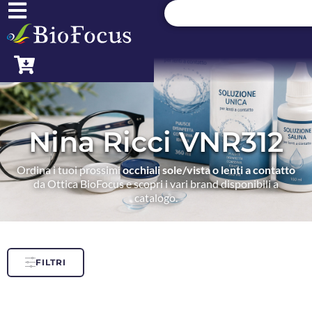
Nina Ricci VNR312
Ordina i tuoi prossimi
occhiali sole/vista o lenti a contatto
da Ottica BioFocus e scopri i vari brand disponibili a
catalogo.
FILTRI