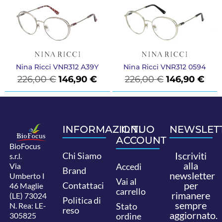
Nina Ricci VNR312 A39Y
Nina Ricci VNR312 0594
226,00
€
146,90
€
226,00
€
146,90
€
INFORMAZIONI
IL TUO
NEWSLET
ACCOUNT
BioFocus
Iscriviti
Chi Siamo
s.r.l.
alla
Via
Accedi
Brand
newsletter
Umberto I
Vai al
per
Contattaci
46 Maglie
carrello
rimanere
(LE) 73024
Politica di
sempre
N. Rea: LE-
Stato
reso
aggiornato.
305825
ordine